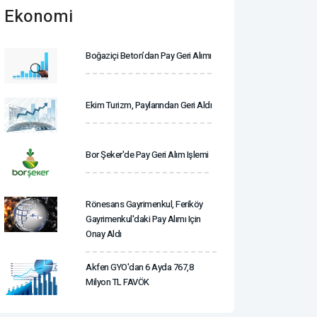
Ekonomi
Boğaziçi Beton’dan Pay Geri Alımı
Ekim Turizm, Paylarından Geri Aldı
Bor Şeker'de Pay Geri Alım Işlemi
Rönesans Gayrimenkul, Feriköy
Gayrimenkul'daki Pay Alımı Için
Onay Aldı
Akfen GYO'dan 6 Ayda 767,8
Milyon TL FAVÖK