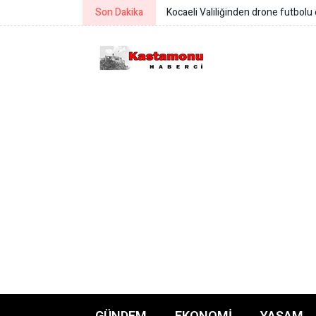
Son Dakika
Başkan Aşgın: Üçüncü sentetik sah
GÜNDEM
EKONOMI
YAŞAM