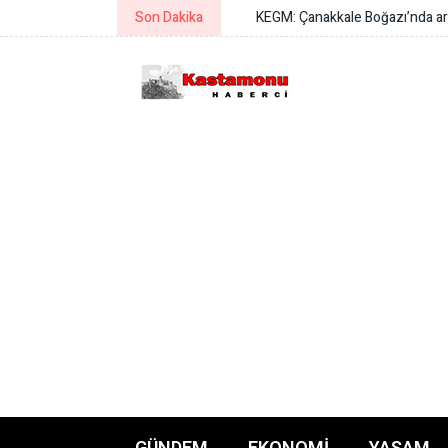
Son Dakika
KEGM: Çanakkale Boğazı’nda arızal
GÜNDEM
EKONOMI
YAŞAM