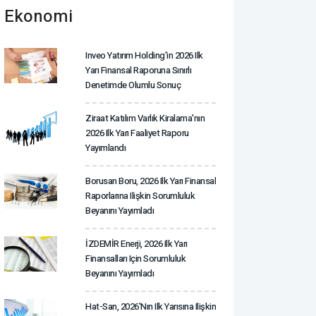
Ekonomi
Inveo Yatırım Holding'in 2026 Ilk
Yarı Finansal Raporuna Sınırlı
Denetimde Olumlu Sonuç
Ziraat Katılım Varlık Kiralama'nın
2026 Ilk Yarı Faaliyet Raporu
Yayımlandı
Borusan Boru, 2026 Ilk Yarı Finansal
Raporlarına Ilişkin Sorumluluk
Beyanını Yayımladı
İZDEMİR Enerji, 2026 Ilk Yarı
Finansalları Için Sorumluluk
Beyanını Yayımladı
Hat-San, 2026'nın Ilk Yarısına Ilişkin