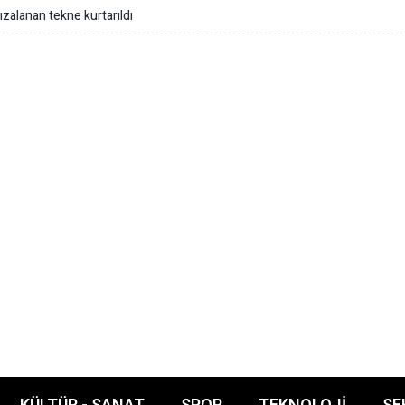
anan tekne kurtarıldı
KÜLTÜR - SANAT
SPOR
TEKNOLOJI
SE