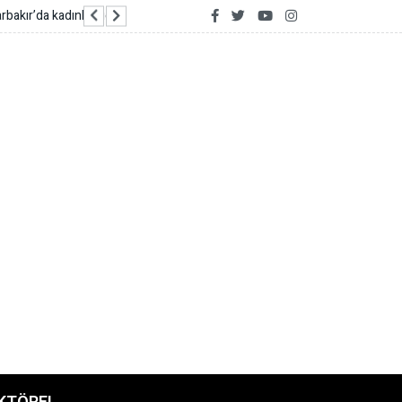
İzmir İtfaiyesi’ne 13,5 milyon euro’luk teknoloji 
KTÖREL