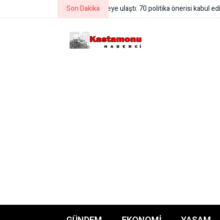
Son Dakika
Diyarbakır’da kadınlar ücretsiz y
GÜNDEM
EKONOMI
YAŞAM