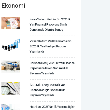
Ekonomi
Inveo Yatırım Holding'in 2026 Ilk
Yarı Finansal Raporuna Sınırlı
Denetimde Olumlu Sonuç
Ziraat Katılım Varlık Kiralama'nın
2026 Ilk Yarı Faaliyet Raporu
Yayımlandı
Borusan Boru, 2026 Ilk Yarı Finansal
Raporlarına Ilişkin Sorumluluk
Beyanını Yayımladı
İZDEMİR Enerji, 2026 Ilk Yarı
Finansalları Için Sorumluluk
Beyanını Yayımladı
Hat-San, 2026'nın Ilk Yarısına Ilişkin