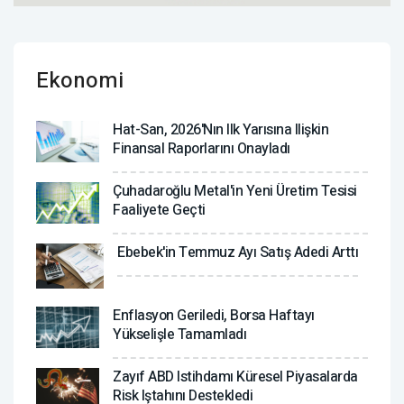
Ekonomi
Hat-San, 2026'nın Ilk Yarısına Ilişkin
Finansal Raporlarını Onayladı
Çuhadaroğlu Metal'in Yeni Üretim Tesisi
Faaliyete Geçti
Ebebek'in Temmuz Ayı Satış Adedi Arttı
Enflasyon Geriledi, Borsa Haftayı
Yükselişle Tamamladı
Zayıf ABD Istihdamı Küresel Piyasalarda
Risk Iştahını Destekledi