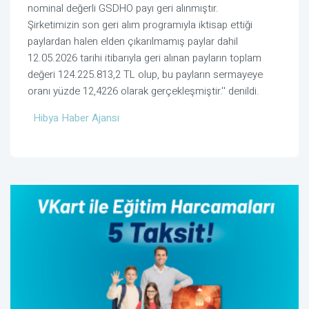
nominal değerli GSDHO payı geri alınmıştır.
Şirketimizin son geri alım programıyla iktisap ettiği
paylardan halen elden çıkarılmamış paylar dahil
12.05.2026 tarihi itibarıyla geri alınan payların toplam
değeri 124.225.813,2 TL olup, bu payların sermayeye
oranı yüzde 12,4226 olarak gerçekleşmiştir.'' denildi.
Hibya Haber Ajansı