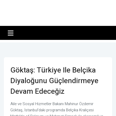
Göktaş: Türkiye Ile Belçika
Diyaloğunu Güçlendirmeye
Devam Edeceğiz
Aile ve Sosyal Hizmetler Bakanı Mahinur Özdemir
Göktaş, İstanbul’daki programda Belçika Kraliçesi