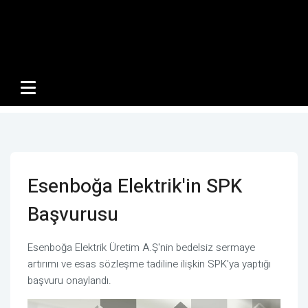
Esenboğa Elektrik'in SPK
Başvurusu
Esenboğa Elektrik Üretim A.Ş'nin bedelsiz sermaye
artırımı ve esas sözleşme tadiline ilişkin SPK'ya yaptığı
başvuru onaylandı.