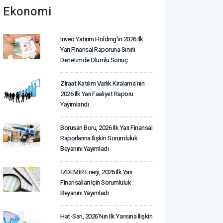
Ekonomi
Inveo Yatırım Holding'in 2026 Ilk
Yarı Finansal Raporuna Sınırlı
Denetimde Olumlu Sonuç
Ziraat Katılım Varlık Kiralama'nın
2026 Ilk Yarı Faaliyet Raporu
Yayımlandı
Borusan Boru, 2026 Ilk Yarı Finansal
Raporlarına Ilişkin Sorumluluk
Beyanını Yayımladı
İZDEMİR Enerji, 2026 Ilk Yarı
Finansalları Için Sorumluluk
Beyanını Yayımladı
Hat-San, 2026'nın Ilk Yarısına Ilişkin