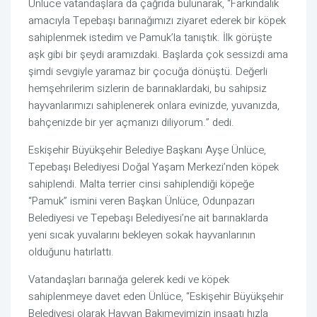
Ünlüce vatandaşlara da çağrıda bulunarak, “Farkındalık
amacıyla Tepebaşı barınağımızı ziyaret ederek bir köpek
sahiplenmek istedim ve Pamuk’la tanıştık. İlk görüşte
aşk gibi bir şeydi aramızdaki. Başlarda çok sessizdi ama
şimdi sevgiyle yaramaz bir çocuğa dönüştü. Değerli
hemşehrilerim sizlerin de barınaklardaki, bu sahipsiz
hayvanlarımızı sahiplenerek onlara evinizde, yuvanızda,
bahçenizde bir yer açmanızı diliyorum.” dedi.
Eskişehir Büyükşehir Belediye Başkanı Ayşe Ünlüce,
Tepebaşı Belediyesi Doğal Yaşam Merkezi’nden köpek
sahiplendi. Malta terrier cinsi sahiplendiği köpeğe
“Pamuk” ismini veren Başkan Ünlüce, Odunpazarı
Belediyesi ve Tepebaşı Belediyesi’ne ait barınaklarda
yeni sıcak yuvalarını bekleyen sokak hayvanlarının
olduğunu hatırlattı.
Vatandaşları barınağa gelerek kedi ve köpek
sahiplenmeye davet eden Ünlüce, “Eskişehir Büyükşehir
Belediyesi olarak Hayvan Bakımevimizin inşaatı hızla